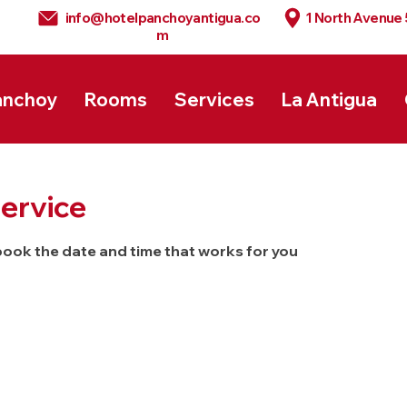
info@hotelpanchoyantigua.co
1 North Avenue
m
anchoy
Rooms
Services
La Antigua
ervice
 book the date and time that works for you