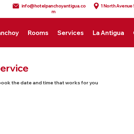
info@hotelpanchoyantigua.co
1 North Avenue
m
anchoy
Rooms
Services
La Antigua
ervice
 book the date and time that works for you