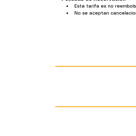
• Esta tarifa es no reembol
• No se aceptan cancelacione
Contact
+(502) 7832 1020
info@hotelpanchoyantigua.com