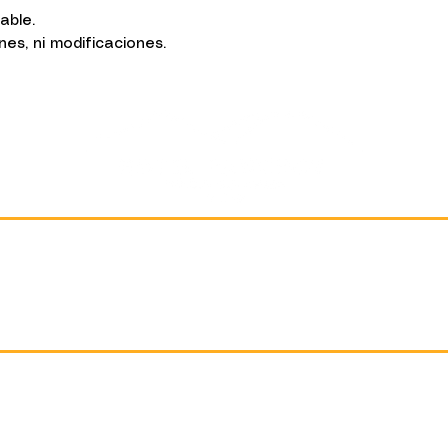
sable.
s, ni modificaciones.
Location
1 North Avenue 5-A
Antigua Guatemala