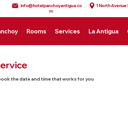
info@hotelpanchoyantigua.co
1 North Avenue
m
anchoy
Rooms
Services
La Antigua
ervice
 book the date and time that works for you