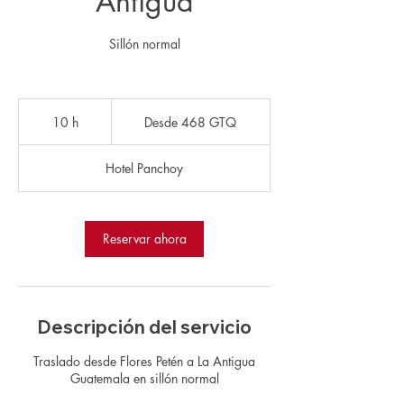
Antigua
Sillón normal
Desde
468
10 h
1
Desde 468 GTQ
quetzales
guatemaltecos
0
Hotel Panchoy
h
Reservar ahora
Descripción del servicio
Traslado desde Flores Petén a La Antigua
Guatemala en sillón normal