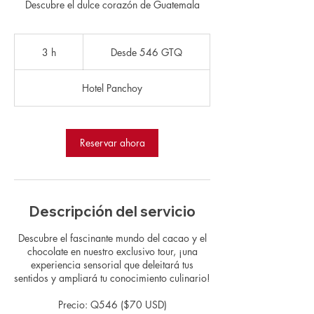
Descubre el dulce corazón de Guatemala
Desde
546
3 h
3
Desde 546 GTQ
quetzales
guatemaltecos
h
Hotel Panchoy
Reservar ahora
Descripción del servicio
Descubre el fascinante mundo del cacao y el
chocolate en nuestro exclusivo tour, ¡una
experiencia sensorial que deleitará tus
sentidos y ampliará tu conocimiento culinario!
Precio: Q546 ($70 USD)