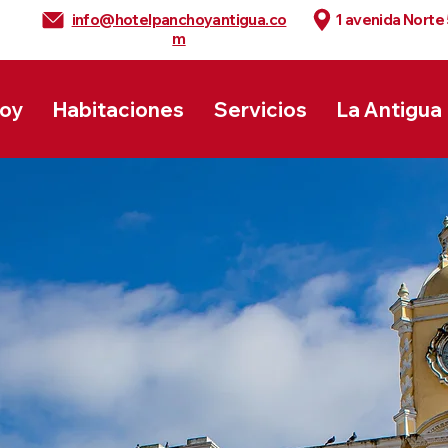
info@hotelpanchoyantigua.co
1 avenida Norte
m
hoy
Habitaciones
Servicios
La Antigua