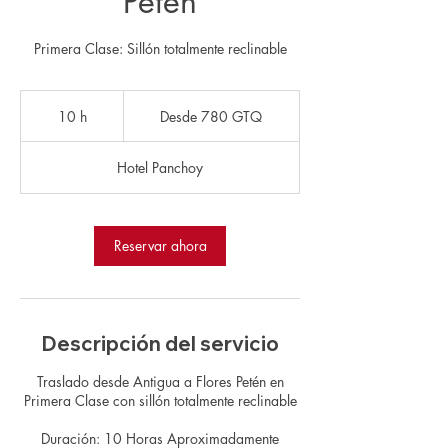
Petén
Primera Clase: Sillón totalmente reclinable
Desde
780
10 h
1
Desde 780 GTQ
quetzales
guatemaltecos
0
Hotel Panchoy
h
Reservar ahora
Descripción del servicio
Traslado desde Antigua a Flores Petén en
Primera Clase con sillón totalmente reclinable
Duración: 10 Horas Aproximadamente