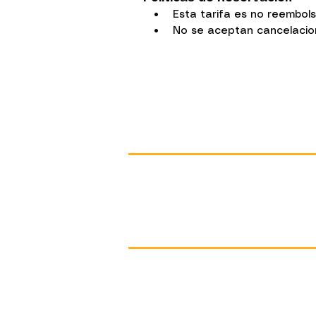
• Esta tarifa es no reembol
• No se aceptan cancelacione
Contacto
+(502) 7832 1020
info@hotelpanchoyantigua.com