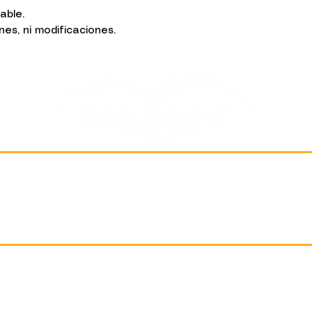
sable.
s, ni modificaciones.
Ubicación
1 avenida Norte 5-A,
Antigua Guatemala