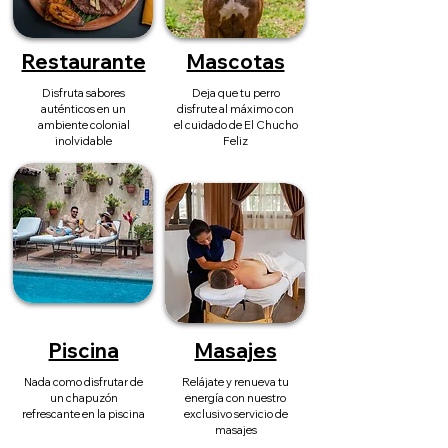
Restaurante
Mascotas
Disfruta sabores
Deja que tu perro
auténticos en un
disfrute al máximo con
ambiente colonial
el cuidado de El Chucho
inolvidable
Feliz
Piscina
Masajes
Nada como disfrutar de
Relájate y renueva tu
un chapuzón
energía con nuestro
refrescante en la piscina
exclusivo servicio de
masajes