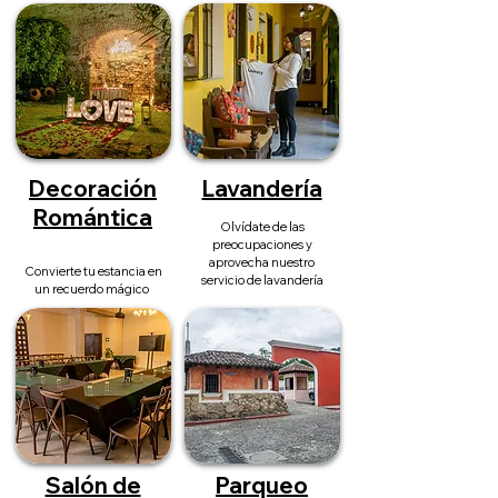
Decoración
Lavandería
Romántica
Olvídate de las
preocupaciones y
aprovecha nuestro
Convierte tu estancia en
servicio de lavandería
un recuerdo mágico
Salón de
Parqueo