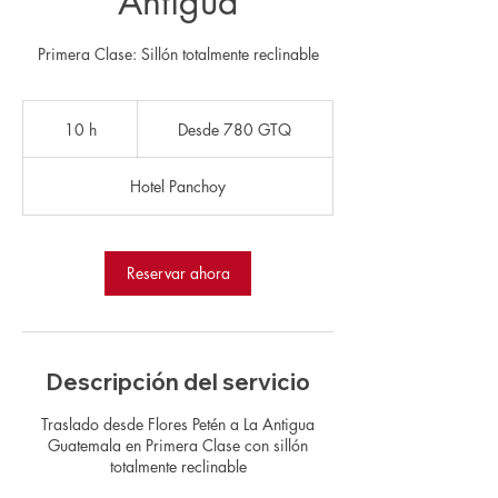
Antigua
Primera Clase: Sillón totalmente reclinable
Desde
780
10 h
1
Desde 780 GTQ
quetzales
guatemaltecos
0
Hotel Panchoy
h
Reservar ahora
Descripción del servicio
Traslado desde Flores Petén a La Antigua
Guatemala en Primera Clase con sillón
totalmente reclinable