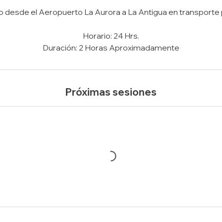
n
o desde el Aeropuerto La Aurora a La Antigua en transporte 
v
a
Horario: 24 Hrs.
r
Duración: 2 Horas Aproximadamente
í
a
Próximas sesiones