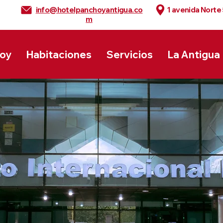
info@hotelpanchoyantigua.co
1 avenida Norte
m
hoy
Habitaciones
Servicios
La Antigua